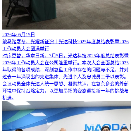
2026年05月15日
骏马踏寒冬，光耀新征途丨光达科技2025年度总结表彰暨2026
工作动员大会圆满举行
时序更替，华章日新。3月5日，光达科技2025年度总结表彰暨
2026年工作动员大会在公司隆重举行。本次大会全面总结2025
年取得的各项成绩，深刻复盘工作中存在的问题与不足，并对
过去一年涌现出的先进集体、先进个人及忠诚员工予以表彰。
会议动员全体光达人统一思想、凝聚共识，在复杂多变的外部
环境中保持战略定力，以更加昂扬的姿态迎接新一年的挑战与
机遇。